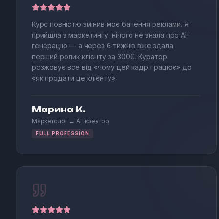
Курс повністю змінив моє бачення реклами. Я
прийшла з маркетингу, нічого не знала про AI-
генерацію — а через 6 тижнів вже здала
перший ролик клієнту за 300€. Куратор
розжовує все від «чому цей кадр працює» до
«як продати це клієнту».
Марина К.
Маркетолог → AI-креатор
FULL PROFESSION