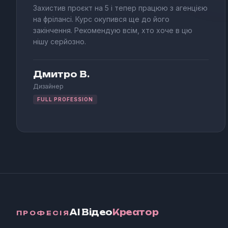
Захистив проєкт на 5 і тепер працюю з агенцією
на фрілансі. Курс окупився ще до його
закінчення. Рекомендую всім, хто хоче в цю
нішу серйозно.
Дмитро В.
Дизайнер
FULL PROFESSION
AI Відео
Креатор
ПРОФЕСІЯ