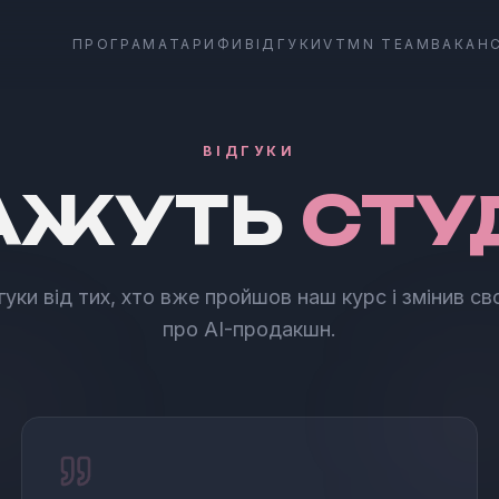
ПРОГРАМА
ТАРИФИ
ВІДГУКИ
VTMN TEAM
ВАКАНС
ВІДГУКИ
АЖУТЬ
СТУ
гуки від тих, хто вже пройшов наш курс і змінив с
про AI-продакшн.