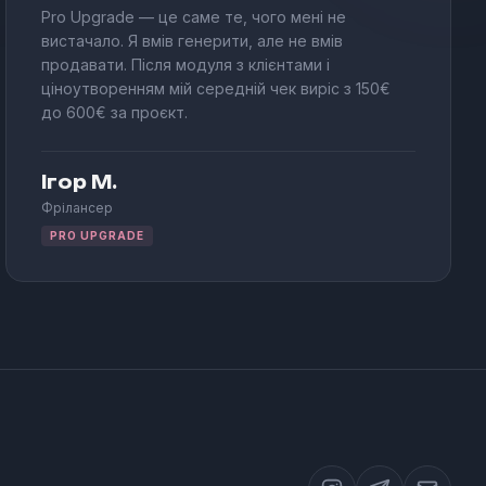
Pro Upgrade — це саме те, чого мені не
вистачало. Я вмів генерити, але не вмів
продавати. Після модуля з клієнтами і
ціноутворенням мій середній чек виріс з 150€
до 600€ за проєкт.
Ігор М.
Фрілансер
PRO UPGRADE