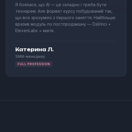
Я боялася, що AI — це складно і треба бути
технарем. Але формат курсу побудований так,
що все зрозуміло з першого заняття. Найбільше
вразив модуль по постпродакшну — DaVinci +
ElevenLabs = магія.
Катерина Л.
SMM-менеджер
FULL PROFESSION